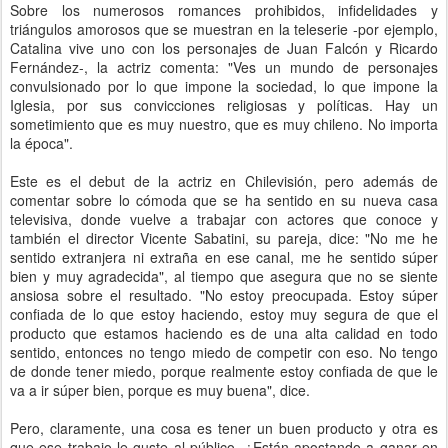
Sobre los numerosos romances prohibidos, infidelidades y
triángulos amorosos que se muestran en la teleserie -por ejemplo,
Catalina vive uno con los personajes de Juan Falcón y Ricardo
Fernández-, la actriz comenta: "Ves un mundo de personajes
convulsionado por lo que impone la sociedad, lo que impone la
Iglesia, por sus convicciones religiosas y políticas. Hay un
sometimiento que es muy nuestro, que es muy chileno. No importa
la época".
Este es el debut de la actriz en Chilevisión, pero además de
comentar sobre lo cómoda que se ha sentido en su nueva casa
televisiva, donde vuelve a trabajar con actores que conoce y
también el director Vicente Sabatini, su pareja, dice: "No me he
sentido extranjera ni extraña en ese canal, me he sentido súper
bien y muy agradecida", al tiempo que asegura que no se siente
ansiosa sobre el resultado. "No estoy preocupada. Estoy súper
confiada de lo que estoy haciendo, estoy muy segura de que el
producto que estamos haciendo es de una alta calidad en todo
sentido, entonces no tengo miedo de competir con eso. No tengo
de donde tener miedo, porque realmente estoy confiada de que le
va a ir súper bien, porque es muy buena", dice.
Pero, claramente, una cosa es tener un buen producto y otra es
que ese trabajo le guste al público. ¿Están apostando a ganar en