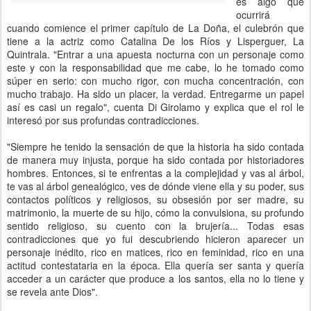
es algo que
ocurrirá
cuando comience el primer capítulo de La Doña, el culebrón que
tiene a la actriz como Catalina De los Ríos y Lisperguer, La
Quintrala. "Entrar a una apuesta nocturna con un personaje como
este y con la responsabilidad que me cabe, lo he tomado como
súper en serio: con mucho rigor, con mucha concentración, con
mucho trabajo. Ha sido un placer, la verdad. Entregarme un papel
así es casi un regalo", cuenta Di Girolamo y explica que el rol le
interesó por sus profundas contradicciones.
"Siempre he tenido la sensación de que la historia ha sido contada
de manera muy injusta, porque ha sido contada por historiadores
hombres. Entonces, si te enfrentas a la complejidad y vas al árbol,
te vas al árbol genealógico, ves de dónde viene ella y su poder, sus
contactos políticos y religiosos, su obsesión por ser madre, su
matrimonio, la muerte de su hijo, cómo la convulsiona, su profundo
sentido religioso, su cuento con la brujería... Todas esas
contradicciones que yo fui descubriendo hicieron aparecer un
personaje inédito, rico en matices, rico en feminidad, rico en una
actitud contestataria en la época. Ella quería ser santa y quería
acceder a un carácter que produce a los santos, ella no lo tiene y
se revela ante Dios".